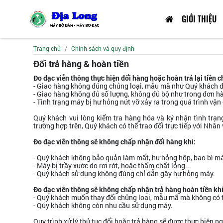
GIỚI THIỆU
Trang chủ
Chính sách và quy định
Đổi trả hàng & hoàn tiền
Đo đạc viễn thông thực hiện đổi hàng hoặc hoàn trả lại tiền 
- Giao hàng không đúng chủng loại, mẫu mã như Quý khách đ
- Giao hàng không đủ số lượng, không đủ bộ như trong đơn h
- Tình trạng máy bị hư hỏng nứt vỡ xảy ra trong quá trình vận
Quý khách vui lòng kiểm tra hàng hóa và ký nhận tình trạn
trường hợp trên, Quý khách có thể trao đổi trực tiếp với Nhâ
Đo đạc viễn thông sẽ không chấp nhận đổi hàng khi:
- Quý khách không bảo quản làm mất, hư hỏng hộp, bao bì m
- Máy bị trầy xước do rơi rớt, hoặc thấm chất lỏng...
- Quý khách sử dụng không đúng chỉ dẫn gây hư hỏng máy.
Đo đạc viễn thông sẽ không chấp nhận trả hàng hoàn tiền khi
- Quý khách muốn thay đổi chủng loại, mẫu mã mà không có 
- Qúy khách không còn nhu cầu sử dụng máy.
Quy trình xử lý thủ tục đổi hoặc trả hàng sẽ được thực hiện 