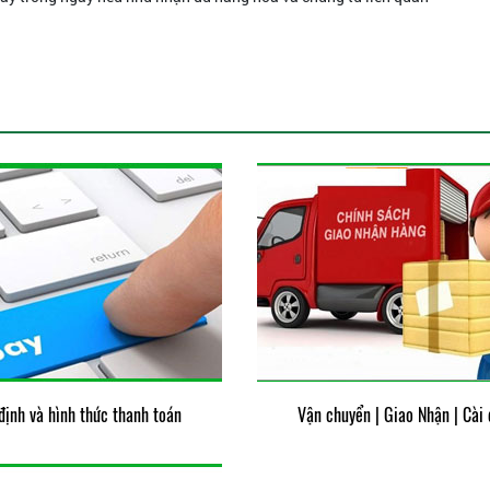
Máy Thủy Bình Nikon
AC 2S
Liên hệ
định và hình thức thanh toán
Vận chuyển | Giao Nhận | Cài 