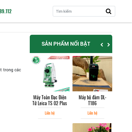
89.112
SẢN PHẨM NỔI BẬT
t trong các
Toàn Đạc Điện
Máy bộ đàm DL-
Máy đo khoảng cách
Máy To
ica TS 02 Plus
T186
laser SNDWAY 600m
Tử Leic
Liên hệ
Liên hệ
Liên hệ
L