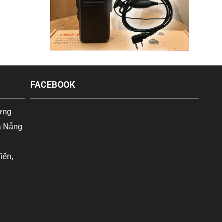
FACEBOOK
ờng
à Nẵng
iến,