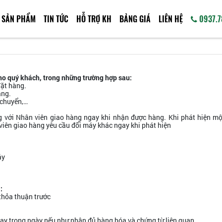
SẢN PHẨM
TIN TỨC
HỖ TRỢ KH
BẢNG GIÁ
LIÊN HỆ
0937.7
cho quý khách, trong những trường hợp sau:
ặt hàng.
àng.
 chuyển,…
g với Nhân viên giao hàng ngay khi nhận được hàng. Khi phát hiện mộ
n viên giao hàng yêu cầu đổi máy khác ngay khi phát hiện
áy
Máy đo khoảng cách
Máy 
laser SNDWAY 600m
Tử Le
:
Liên hệ
thỏa thuận trước
ngay trong ngày nếu như nhận đủ hàng hóa và chứng từ liên quan