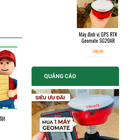
Máy định vị GPS RTK
Máy Thủy Bình Nikon
Geomate SG20AR
AC 2S
Liên hệ
Liên hệ
QUẢNG CÁO
đặt