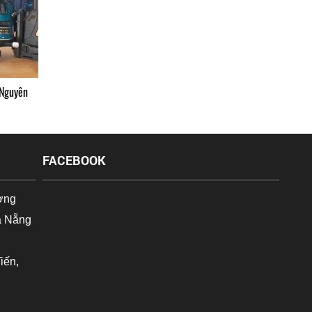
 Nguyên
FACEBOOK
ờng
à Nẵng
iến,