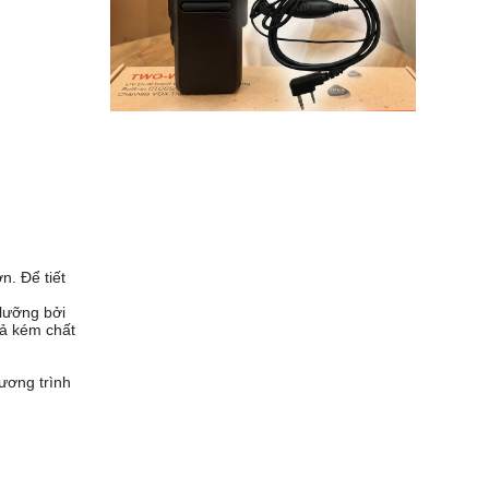
n. Để tiết
lưỡng bởi
iả kém chất
ương trình