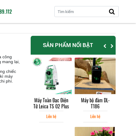
89.112
SẢN PHẨM NỔI BẬT
a công
 mang lại,
ng chiếc
 kì máy
hi phí.
Toàn Đạc Điện
Máy bộ đàm DL-
Máy đo khoảng cách
Máy To
ica TS 02 Plus
T186
laser SNDWAY 600m
Tử Leic
Liên hệ
Liên hệ
Liên hệ
L