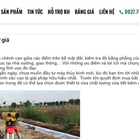
SẢN PHẨM
TIN TỨC
HỖ TRỢ KH
BẢNG GIÁ
LIÊN HỆ
0937.7
 giá
ộ chênh cao giữa các điểm trên bề mặt đất, kiểm tra độ bằng phẳng củ
 đạc tại nhà xưởng, giao thông,…Với những ưu điểm và lợi ích mà chúng
ong lĩnh vực đo đạc.
gắn ngày, chưa muốn đầu tư máy thủy bình mới, lúc đó bạn tìm tới nhữ
ính xác cao là giải pháp hữu hiệu nhất. Trước khi quyết định mua bất
an trọng để có thể lựa chọn được thiết bị vừa chất lượng vừa tiết kiệm c
Máy đo khoảng cách
Máy 
laser SNDWAY 600m
Tử Le
Liên hệ