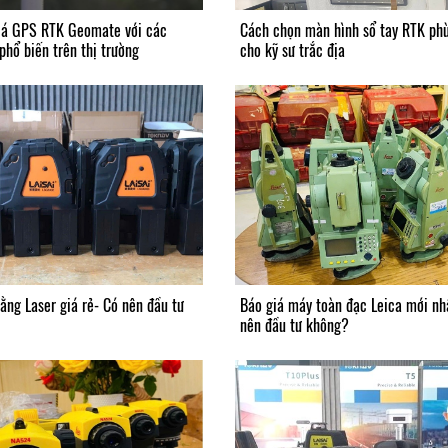
iá GPS RTK Geomate với các
Cách chọn màn hình sổ tay RTK ph
phổ biến trên thị trường
cho kỹ sư trắc địa
ằng Laser giá rẻ- Có nên đầu tư
Báo giá máy toàn đạc Leica mới nh
nên đầu tư không?