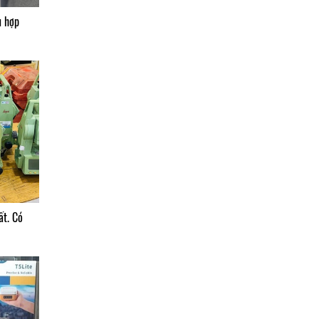
ù hợp
ất. Có