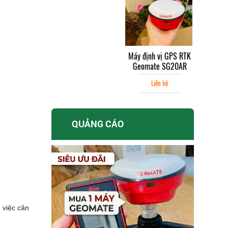
Máy định vị GPS RTK
Máy Thủy Bình Nikon
Geomate SG20AR
AC 2S
Liên hệ
Liên hệ
QUẢNG CÁO
 việc cân