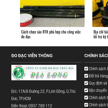
Cách chọn sào RTK phù hợp cho công việc
Địa chỉ bá
đo đạc
hỗ trợ kỹ 
ĐO ĐẠC VIỄN THÔNG
CHÍNH SÁC
Chính sách 
Đổi trả hàng
Quy định và 
Vận chuyển |
Đ/c: 17A/8 Đường 22, P.Linh Đông, Q.Thủ
Chính sách b
Đức, TP.HCM
Chính sách 
Điện thoại: 0937 789 112