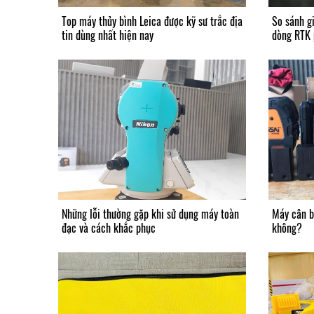
Top máy thủy bình Leica được kỹ sư trắc địa
So sánh g
tin dùng nhất hiện nay
dòng RTK 
Những lỗi thường gặp khi sử dụng máy toàn
Máy cân b
đạc và cách khắc phục
không?