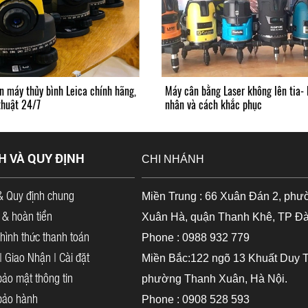
n máy thủy bình Leica chính hãng,
Máy cân bằng Laser không lên tia-
thuật 24/7
nhân và cách khắc phục
H VÀ QUY ĐỊNH
CHI NHÁNH
& Quy định chung
Miền Trung : 66 Xuân Đán 2, phư
 & hoàn tiền
Xuân Hà, quận Thanh Khê, TP Đ
hình thức thanh toán
Phone : 0988 932 779
 Giao Nhận | Cài đặt
Miền Bắc:122 ngõ 13 Khuất Duy T
ảo mật thông tin
phường Thanh Xuân, Hà Nội.
bảo hành
Phone : 0908 528 593