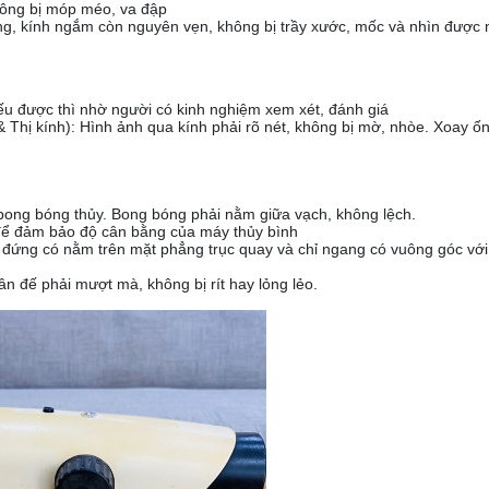
hông bị móp méo, va đập
ộng, kính ngắm còn nguyên vẹn, không bị trầy xước, mốc và nhìn được 
nếu được thì nhờ người có kinh nghiệm xem xét, đánh giá
 Thị kính): Hình ảnh qua kính phải rõ nét, không bị mờ, nhòe. Xoay ố
 bóng thủy. Bong bóng phải nằm giữa vạch, không lệch.
ảm bảo độ cân bằng của máy thủy bình
 đứng có nằm trên mặt phẳng trục quay và chỉ ngang có vuông góc với
cân đế phải mượt mà, không bị rít hay lỏng lẻo.