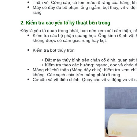
Thân vỏ: Cứng cáp, có tem mác rõ ràng của hãng, k
Máy có đầy đủ bộ phận: ống ngắm, bọt thủy, vít vi đ
ràng
2. Kiểm tra các yếu tố kỹ thuật bên trong
Đây là yếu tố quan trọng nhất, bạn nên xem xét cẩn thận, 
Kiểm tra các bộ phận quang học: Ống kính (Kính vật &
không được có cảm giác rung hay kẹt.
Kiểm tra bọt thủy tròn
+ Đặt máy thủy bình trên chân cố định, quan sát bong
+ Kiểm tra theo các hướng: ngang, dọc và chéo để đ
Màng chỉ chữ thập (Màng dây chia): Kiểm tra xem chỉ
không. Các vạch chia trên màng phải rõ ràng.
Cơ cấu và vít điều chỉnh: Quay các vít vi động và vít 