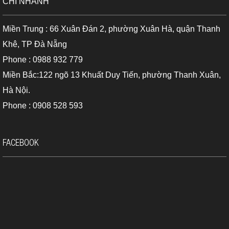
CHI NHÁNH
Miền Trung : 66 Xuân Đán 2, phường Xuân Hà, quận Thanh
Khê, TP Đà Nẵng
Phone : 0988 932 779
Miền Bắc:122 ngõ 13 Khuất Duy Tiến, phường Thanh Xuân,
Hà Nội.
Phone : 0908 528 593
Mđkc laser cầm tay Sincon SD 120C giá rẻ, chất lượng tại Địa Long
FACEBOOK
Vậy còn chờ gì nữa, hãy nhanh tay nhấc máy gọi ngay hotline
toàn quốc: 0937 789 112 hoặc truy cập trang
https://dodacvienthong.com/
website:
để tham khảo sản phẩm
thước đo laser Sincon SD-120C và được tư vấn trực tiếp. Trân
trọng!