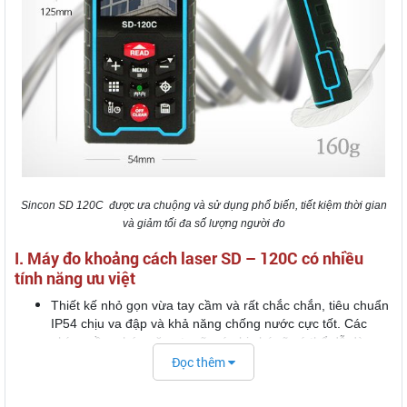
Sincon SD 120C được ưa chuộng và sử dụng phổ biến, tiết kiệm thời gian
và giảm tối đa số lượng người đo
I. Máy đo khoảng cách laser SD – 120C có nhiều
tính năng ưu việt
Thiết kế nhỏ gọn vừa tay cầm và rất chắc chắn, tiêu chuẩn
IP54 chịu va đập và khả năng chống nước cực tốt. Các
phím mềm chức năng to rõ, có ghi chú rõ có thể dễ dàng
thao tác hơn, các chế độ canh chỉnh thủy điện tử giúp dễ
Đọc thêm
dàng thao tác trong việc canh chỉnh máy
Máy Sincon SD120C có khả năng đo rất nhanh với độ