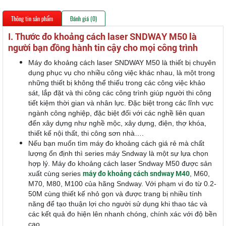
Thông tin sản phẩm
Đánh giá (0)
I. Thước đo khoảng cách laser SNDWAY M50 là
người bạn đồng hành tin cậy cho mọi công trình
Máy đo khoảng cách laser SNDWAY M50 là thiết bị chuyên
dụng phục vụ cho nhiều công việc khác nhau, là một trong
những thiết bị không thể thiếu trong các công việc khảo
sát, lắp đặt và thi công các công trình giúp người thi công
tiết kiệm thời gian và nhân lực. Đặc biệt trong các lĩnh vực
ngành công nghiệp, đặc biệt đối với các nghề liên quan
đến xây dựng như nghề mộc, xây dựng, điện, thợ khóa,
thiết kế nội thất, thi công sơn nhà….
Nếu bạn muốn tìm máy đo khoảng cách giá rẻ mà chất
lượng ổn định thì series máy Sndway là một sự lựa chọn
hợp lý. Máy đo khoảng cách laser Sndway M50 được sản
máy đo khoảng cách sndway M40
xuất cùng series
, M60,
M70, M80, M100 của hãng Sndway. Với phạm vi đo từ 0.2-
50M cùng thiết kế nhỏ gọn và được trang bị nhiều tính
năng để tạo thuận lợi cho người sử dụng khi thao tác và
các kết quả đo hiện lên nhanh chóng, chính xác với độ bền
cao.