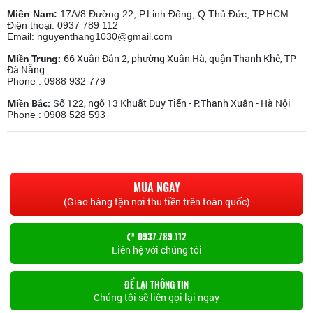
Miền Nam:
17A/8 Đường 22, P.Linh Đông, Q.Thủ Đức, TP.HCM
Điện thoại: 0937 789 112
Email: nguyenthang1030@gmail.com
Miền Trung:
66 Xuân Đán 2, phường Xuân Hà, quận Thanh Khê, TP
Đà Nẵng
Phone : 0988 932 779
Miền Bắc:
Số 122, ngõ 13 Khuất Duy Tiến - P.Thanh Xuân - Hà Nội
Phone : 0908 528 593
MUA NGAY
(Giao hàng tận nơi thu tiền trên toàn quốc)
0937.789.112
Liên hệ với chúng tôi
ĐỂ LẠI THÔNG TIN
Chúng tôi sẽ liên gọi lại ngay