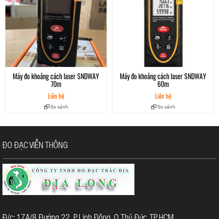
Khả năng chuyển đổi giữa các đơn vị đo lương từ mm sang
inch sang feet sử dụng pin chất lượng cho thời gian hoạt
động lâu hơn, khả năng tự động tắt laser (trong 20s) và tự
động tắt máy (trong 150s) cũng sẽ giúp tiết kiệm pin hơn.
Máy giúp chúng ta đo khoảng cách, tính diện tích, tính thể
tich...một cách nhanh chóng và vô cùng chính xác. Đo
lường gián tiếp theo định lý Pythagore. Lưu trữ (hiển thị)
Máy đo khoảng cách laser SNDWAY
Máy đo khoảng cách laser SNDWAY
giá trị lớn nhất và nhỏ nhất của các lần đo.
70m
60m
Liên hệ
Liên hệ
So sánh
So sánh
ĐO ĐẠC VIỄN THÔNG
Đ/c: 17A/8 Đường 22, P.Linh Đông, Q.Thủ Đức, TP.HCM