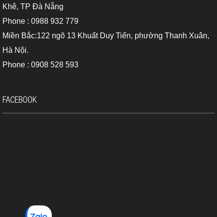
Khê, TP Đà Nẵng
Phone : 0988 932 779
Miền Bắc:122 ngõ 13 Khuất Duy Tiến, phường Thanh Xuân,
Hà Nội.
Phone : 0908 528 593
FACEBOOK
Trọn bộ máy đo khoảng cách cầm tay sndway 50m tại Địa Long
Công ty Địa Long tự hào là địa chỉ phân phối máy đo khoảng
cách laser cầm tay các loại tại tphcm, Đà Nẵng thành công trong
nhiều năm qua. Để biết thêm thông tin về máy định tầm SNDWAY
M50 cũng như các máy đo đạc, trắc địa, quý khách hàng vui lòng
liên hệ với chúng tôi theo Hotline: 0937 789 112 hoặc xem thêm
dodacvienthong.com
trên Website:
. Trân trọng!