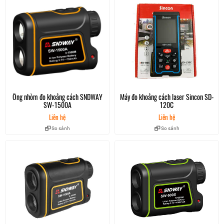
II. Máy đo khoảng cách Laser 50m SNDWAY M50 là
thiết bị đo chuyên dụng với nhiều đặc điểm tối ưu
Máy đo khoảng cách laser đa năng SNDWAY SW-M50
được sản xuất dựa trên công nghệ của Nhật Bản, thiết kế
nhỏ, gọn cùng khả năng chống bụi, nước giúp thi công dễ
dàng trong mọi môi trường mà không làm ảnh hưởng đến
kết quả đo.
Tích hợp 2 bọt thủy và được trang bị hệ thống laser định
Ống nhòm đo khoảng cách SNDWAY
Máy đo khoảng cách laser Sincon SD-
hướng giúp xác định chính xác được vật thể cần đo. Là
SW-1500A
120C
một dòng máy đo khoảng cách chuyên dụng sử dụng công
Liên hệ
Liên hệ
nghệ đo khoảng cách bằng sự phản hồi tia laser khi chiếu
đến một vật cản, độ chính xác và ổn định cao chính xác
So sánh
So sánh
đến từng mm, không bị ảnh hưởng bởi nhiệt độ môi trường
Khoảng cách đo được tối đa với SNDWAY SW-M50 là 50m
Bàn phím rõ ràng với các biểu tượng dễ sử dụng với nút có
lớp lót bằng silicon tạo cảm giác êm và nhẹ khi bấm
Máy đo khoảng cách Sndway với Màn hình LCD Blacklit
lớn có đèn nền hiển thị 4 kết quả đo kế tiếp nhau