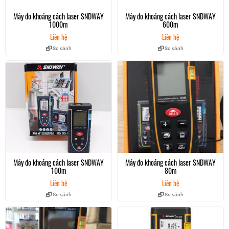
Máy đo khoảng cách laser SNDWAY
Máy đo khoảng cách laser SNDWAY
1000m
600m
Liên hệ
Liên hệ
So sánh
So sánh
Máy đo khoảng cách laser SNDWAY
Máy đo khoảng cách laser SNDWAY
100m
80m
Liên hệ
Liên hệ
So sánh
So sánh
Sndway m50 là thiết bị đo khoảng cách chuyên dụng, hoạt động mạnh mẽ
với nhiều tính năng chuyên sâu giúp công việc đo đạc của bạn trở lên đơn
giản hơn bao giờ hết.