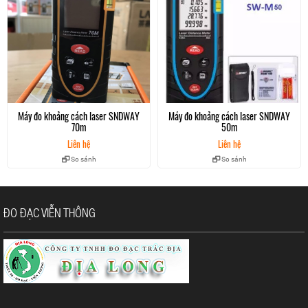
Máy đo khoảng cách laser SNDWAY
Máy đo khoảng cách laser SNDWAY
70m
50m
Liên hệ
Liên hệ
So sánh
So sánh
ĐO ĐẠC VIỄN THÔNG
Mđkc laser cầm tay Bosch GLM 50 chất lượng, giá rẻ tại Địa Long