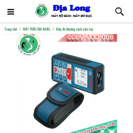
Trang chủ
MÁY TRẮC ĐỊA KHÁC
Máy đo khoảng cách cầm tay