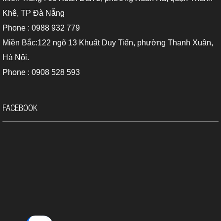
với chi phí ổn định nhất. Để lại lời nhắn trên khung chat của
Khê, TP Đà Nẵng
https://dodacvienthong.com/
website:
nhu cầu, môi trường, tính
chất công việc bạn cần sử dụng, chúng tôi sẽ tư vấn cho bạn
Phone : 0988 932 779
dòng máy đo khoảng cách laser phù hợp nhất. Trân trọng!
Miền Bắc:122 ngõ 13 Khuất Duy Tiến, phường Thanh Xuân,
Hà Nội.
Phone : 0908 528 593
FACEBOOK