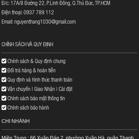
Đ/c: 17A/8 Đường 22, P.Linh Đông, Q.Thủ Đức, TP.HCM
Thông số kỹ thuật của máy đo khoảng cách bosch GLM
50
Điện thoại: 0937 789 112
MODEL
BOSCH GLM 50
Email: nguyenthang1030@gmail.com
Xuất xứ
Malaysia
Phạm vi đo
0.05-50 m
Độ chính xác
±1.5 mm
CHÍNH SÁCH VÀ QUY ĐỊNH
1. Đo distance dán tiếp, trực tiếp
Chính sách & Quy định chung
Chức năng đo
2. Đo diện tích, thể tích
Đổi trả hàng & hoàn tiền
3. Đo liên tục
Quy định và hình thức thanh toán
Vận chuyển | Giao Nhận | Cài đặt
Hiển thị màn hình
4 màu
Đèn màn hình
Cảm biến ánh sáng
Chính sách bảo mật thông tin
Sử dụng Pin
AAA, 2×1.5V LR03
Chính sách bảo hành
Thời gian sử dụng Pin
Hơn 5000 lần đo
Kích thước
53 x 115 x 32mm
CHI NHÁNH
Trọng lượng
140 g
Hãy đến với Địa Long để nhận được những sản phẩm tuyệt vời
Miền Trung : 66 Xuân Đán 2, phường Xuân Hà, quận Thanh